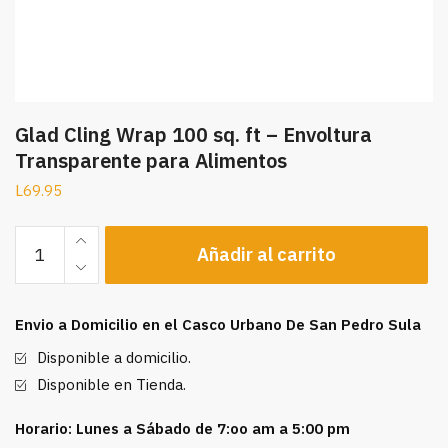
Glad Cling Wrap 100 sq. ft – Envoltura
Transparente para Alimentos
L
69.95
Glad
Añadir al carrito
Cling
Wrap
100
Envio a Domicilio en el Casco Urbano De San Pedro Sula
sq.
ft
Disponible a domicilio.
-
Disponible en Tienda.
Envoltura
Transparente
Horario: Lunes a Sábado de 7:oo am a 5:00 pm