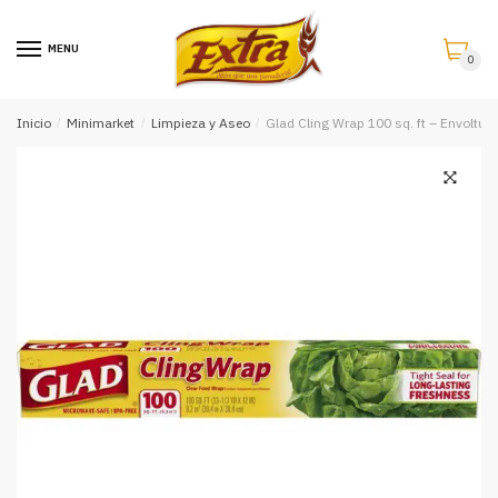
Saltar
Saltar
a
al
MENU
0
la
contenido
navegación
Inicio
/
Minimarket
/
Limpieza y Aseo
/
Glad Cling Wrap 100 sq. ft – Envoltur