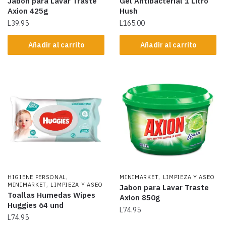
Jabon para Lavar Traste
Gel Antibacterial 1 Litro
Axion 425g
Hush
L
39.95
L
165.00
Añadir al carrito
Añadir al carrito
,
,
HIGIENE PERSONAL
MINIMARKET
LIMPIEZA Y ASEO
,
MINIMARKET
LIMPIEZA Y ASEO
Jabon para Lavar Traste
Toallas Humedas Wipes
Axion 850g
Huggies 64 und
L
74.95
L
74.95