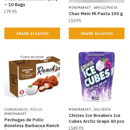
– 10 Bags
,
MINIMARKET
ARROZ/PASTA
L
79.95
Chao Mein Mi Pasta 150 g
L
10.95
Añadir al carrito
Añadir al carrito
Fuera de stock
,
,
,
CONGELADOS
POLLO
MINIMARKET
DULCERÍA
MINIMARKET
Chicles Ice Breakers Ice
Pechugas de Pollo
Cubes Arctic Grape 40 pcs
Boneless Barbacoa Ranch
L
149.95