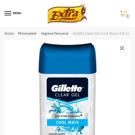
Saltar
Saltar
a
al
MENU
0
la
contenido
navegación
Inicio
/
Minimarket
/
Higiene Personal
/
Gillette Clear Gel Cool Wave 3.8 oz