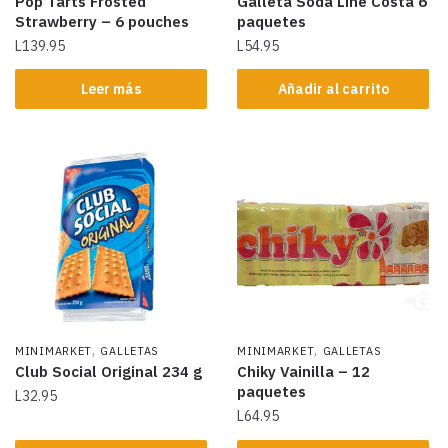
Pop Tarts Frosted
Galleta Soda Line Costa 6
Strawberry – 6 pouches
paquetes
L
139.95
L
54.95
Leer más
Añadir al carrito
,
,
MINIMARKET
GALLETAS
MINIMARKET
GALLETAS
Club Social Original 234 g
Chiky Vainilla – 12
paquetes
L
32.95
L
64.95