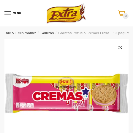
Saltar
Saltar
a
al
MENU
0
la
contenido
navegación
Inicio
/
Minimarket
/
Galletas
/
Galletas Pozuelo Cremas Fresa – 12 paquete