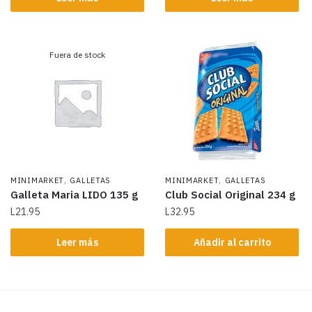
Fuera de stock
,
,
MINIMARKET
GALLETAS
MINIMARKET
GALLETAS
Galleta Maria LIDO 135 g
Club Social Original 234 g
L
21.95
L
32.95
Leer más
Añadir al carrito