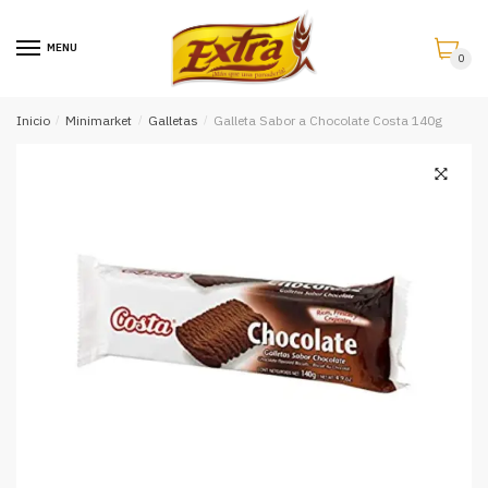
Saltar
Saltar
a
al
MENU
0
la
contenido
navegación
Inicio
/
Minimarket
/
Galletas
/
Galleta Sabor a Chocolate Costa 140g