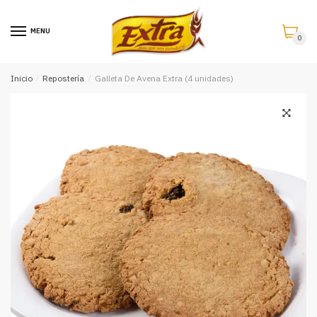
Saltar
Saltar
a
al
MENU
0
la
contenido
navegación
Inicio
/
Repostería
/
Galleta De Avena Extra (4 unidades)