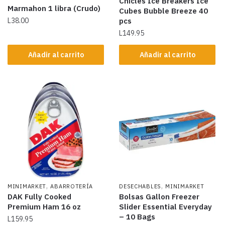
Chicles Ice Breakers Ice
Marmahon 1 libra (Crudo)
Cubes Bubble Breeze 40
L
38.00
pcs
L
149.95
Añadir al carrito
Añadir al carrito
,
,
MINIMARKET
ABARROTERÍA
DESECHABLES
MINIMARKET
DAK Fully Cooked
Bolsas Gallon Freezer
Premium Ham 16 oz
Slider Essential Everyday
– 10 Bags
L
159.95