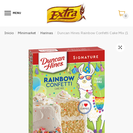
Saltar
Saltar
a
al
MENU
0
la
contenido
navegación
Inicio
/
Minimarket
/
Harinas
/
Duncan Hines Rainbow Confetti Cake Mix (15.