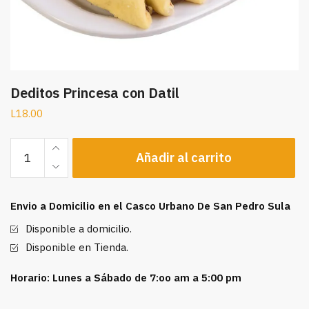
Deditos Princesa con Datil
L
18.00
Deditos
Añadir al carrito
Princesa
con
Datil
Envio a Domicilio en el Casco Urbano De San Pedro Sula
cantidad
Disponible a domicilio.
Disponible en Tienda.
Horario: Lunes a Sábado de 7:oo am a 5:00 pm