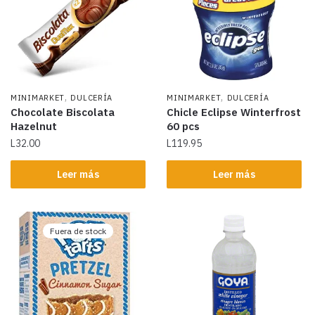
,
,
MINIMARKET
DULCERÍA
MINIMARKET
DULCERÍA
Chocolate Biscolata
Chicle Eclipse Winterfrost
Hazelnut
60 pcs
L
32.00
L
119.95
Leer más
Leer más
Fuera de stock