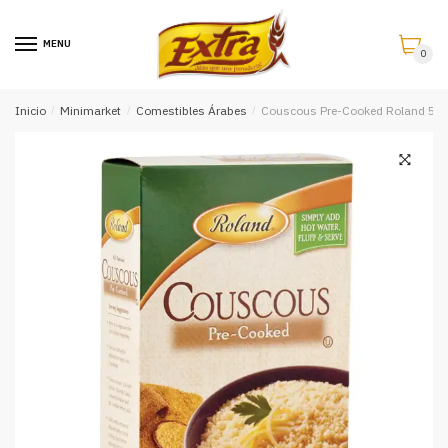
Saltar
Saltar
a
al
MENU
0
la
contenido
navegación
Inicio
/
Minimarket
/
Comestibles Árabes
/
Couscous Pre-Cooked Roland 50