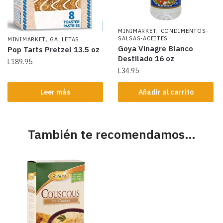
,
MINIMARKET
CONDIMENTOS-
,
SALSAS-ACEITES
MINIMARKET
GALLETAS
Goya Vinagre Blanco
Pop Tarts Pretzel 13.5 oz
Destilado 16 oz
L
189.95
L
34.95
Leer más
Añadir al carrito
También te recomendamos…