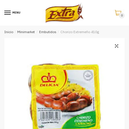
Saltar
Saltar
a
al
MENU
0
la
contenido
navegación
Inicio
/
Minimarket
/
Embutidos
/
Chorizo Extremeño 410g