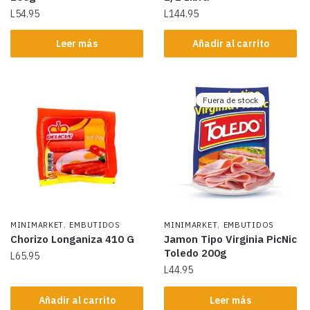
L
54.95
L
144.95
Leer más
Añadir al carrito
Fuera de stock
,
,
MINIMARKET
EMBUTIDOS
MINIMARKET
EMBUTIDOS
Chorizo Longaniza 410 G
Jamon Tipo Virginia PicNic
Toledo 200g
L
65.95
L
44.95
Añadir al carrito
Leer más