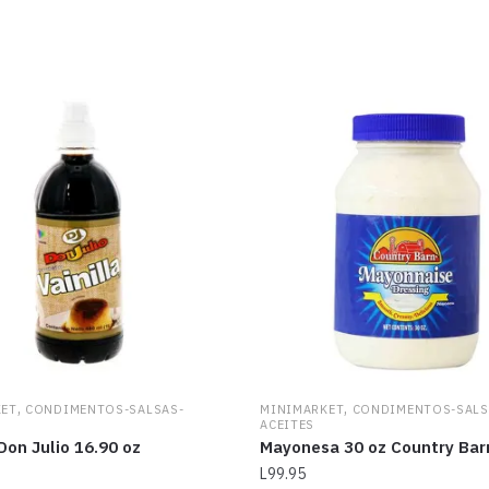
,
,
KET
CONDIMENTOS-SALSAS-
MINIMARKET
CONDIMENTOS-SALS
ACEITES
 Don Julio 16.90 oz
Mayonesa 30 oz Country Bar
L
99.95