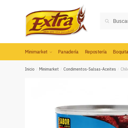
Saltar
Saltar
a
al
Buscar
la
contenido
Buscar
por:
navegación
Minimarket
Panadería
Repostería
Boquit
Inicio
Minimarket
Condimentos-Salsas-Aceites
Chi
/
/
/