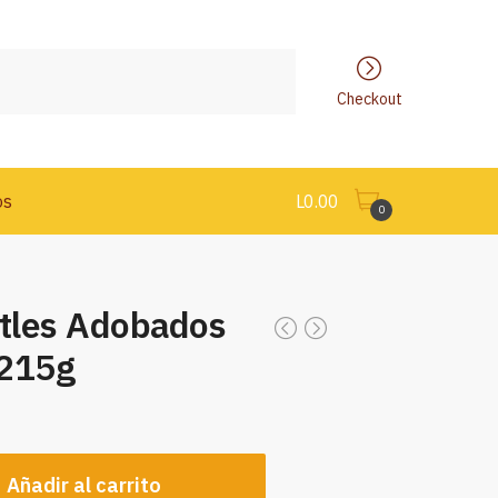
Checkout
os
L
0.00
0
otles Adobados
 215g
Añadir al carrito