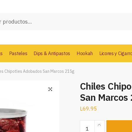
as
Pasteles
Dips & Antipastos
Hookah
Licores y Cigarr
les Chipotles Adobados San Marcos 215g
Chiles Chip
San Marcos
L
69.95
Chiles
Chipotles