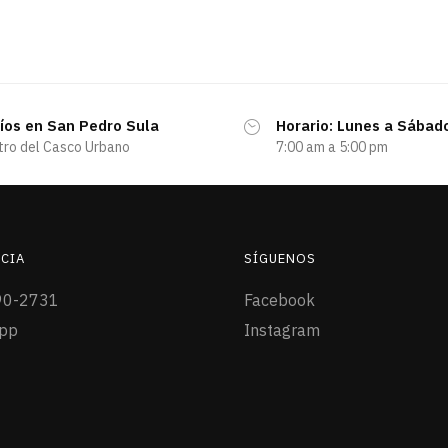
íos en San Pedro Sula
Horario: Lunes a Sábad
tro del Casco Urbano
7:00 am a 5:00 pm
CIA
SÍGUENOS
90-2731
Facebook
pp
Instagram