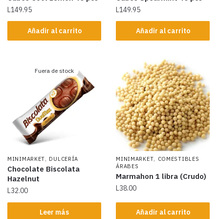
L
149.95
L
149.95
Añadir al carrito
Añadir al carrito
Fuera de stock
,
,
MINIMARKET
DULCERÍA
MINIMARKET
COMESTIBLES
ÁRABES
Chocolate Biscolata
Marmahon 1 libra (Crudo)
Hazelnut
L
38.00
L
32.00
Leer más
Añadir al carrito