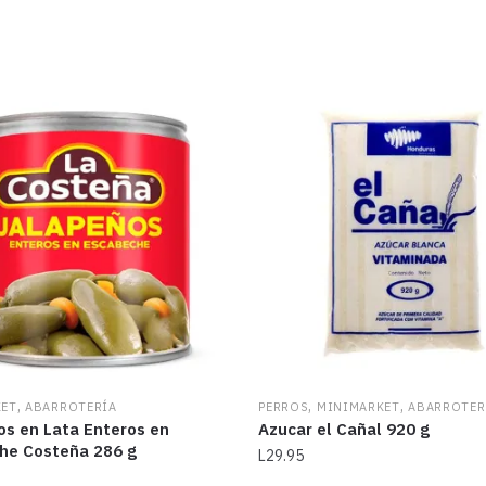
,
,
,
KET
ABARROTERÍA
PERROS
MINIMARKET
ABARROTER
os en Lata Enteros en
Azucar el Cañal 920 g
he Costeña 286 g
L
29.95