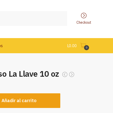
Checkout
os
L
0.00
0
o La Llave 10 oz
Añadir al carrito