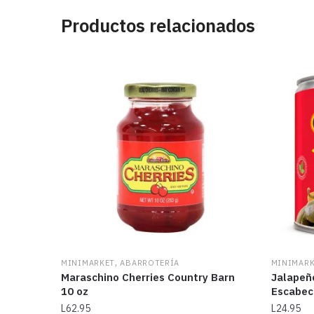
Productos relacionados
,
MINIMARKET
ABARROTERÍA
MINIMAR
Maraschino Cherries Country Barn
Jalapeñ
10 oz
Escabec
L
62.95
L
24.95