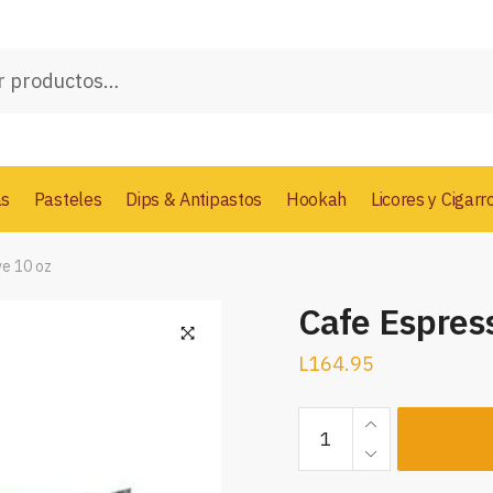
as
Pasteles
Dips & Antipastos
Hookah
Licores y Cigarr
ve 10 oz
Cafe Espress
L
164.95
Cafe
Espresso
La