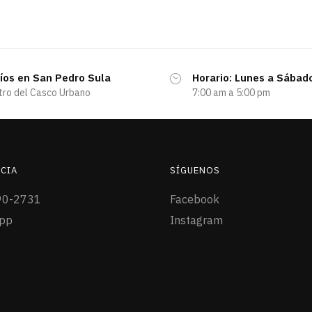
íos en San Pedro Sula
Horario: Lunes a Sábad
tro del Casco Urbano
7:00 am a 5:00 pm
CIA
SÍGUENOS
90-2731
Facebook
pp
Instagram