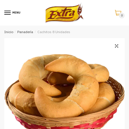
Saltar
Saltar
a
al
MENU
0
la
contenido
navegación
Inicio
/
Panadería
/
Cachitos 8 Unidades