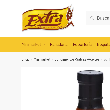
Saltar
Saltar
a
al
Buscar
la
contenido
Buscar
por:
navegación
Minimarket
Panadería
Repostería
Boquit
Inicio
Minimarket
Condimentos-Salsas-Aceites
Buf
/
/
/