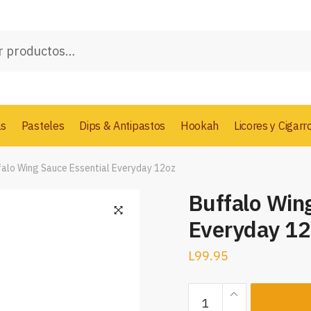
as
Pasteles
Dips & Antipastos
Hookah
Licores y Cigarr
falo Wing Sauce Essential Everyday 12oz
Buffalo Win
Everyday 12
L
99.95
Buffalo
Wing