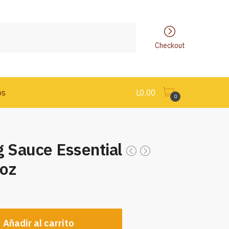
Checkout
os
L
0.00
0
g Sauce Essential
oz
Añadir al carrito