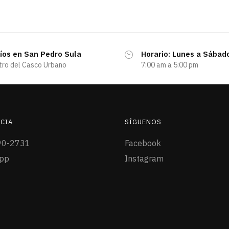
íos en San Pedro Sula
Horario: Lunes a Sábad
tro del Casco Urbano
7:00 am a 5:00 pm
CIA
SÍGUENOS
90-2731
Facebook
pp
Instagram