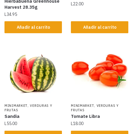
Hierbabuena Greenhouse
L
22.00
Harvest 28.35g
L
34.95
Añadir al carrito
Añadir al carrito
,
,
MINIMARKET
VERDURAS Y
MINIMARKET
VERDURAS Y
FRUTAS
FRUTAS
Sandia
Tomate Libra
L
55.00
L
18.00