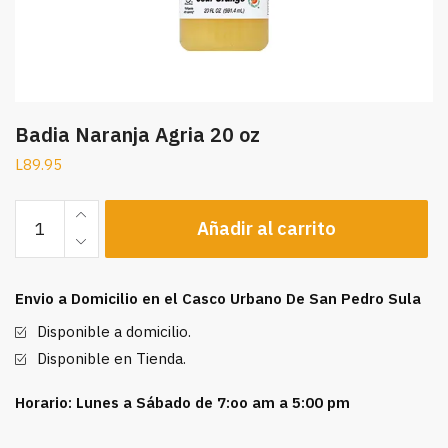
Badia Naranja Agria 20 oz
L
89.95
Badia
Añadir al carrito
Naranja
Agria
20
Envio a Domicilio en el Casco Urbano De San Pedro Sula
oz
cantidad
Disponible a domicilio.
Disponible en Tienda.
Horario: Lunes a Sábado de 7:oo am a 5:00 pm