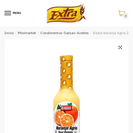
Saltar
Saltar
a
al
MENU
0
la
contenido
navegación
Inicio
/
Minimarket
/
Condimentos-Salsas-Aceites
/
Badia Naranja Agria 20 