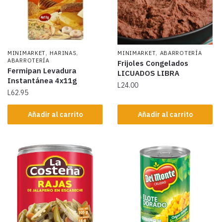
,
,
,
MINIMARKET
HARINAS
MINIMARKET
ABARROTERÍA
ABARROTERÍA
Frijoles Congelados
Fermipan Levadura
LICUADOS LIBRA
Instantánea 4x11g
L
24.00
L
62.95
Añadir al carrito
Añadir al carrito