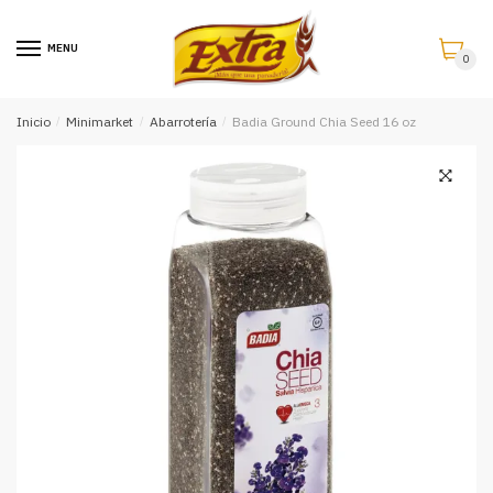
Saltar
Saltar
a
al
MENU
0
la
contenido
navegación
Inicio
/
Minimarket
/
Abarrotería
/
Badia Ground Chia Seed 16 oz