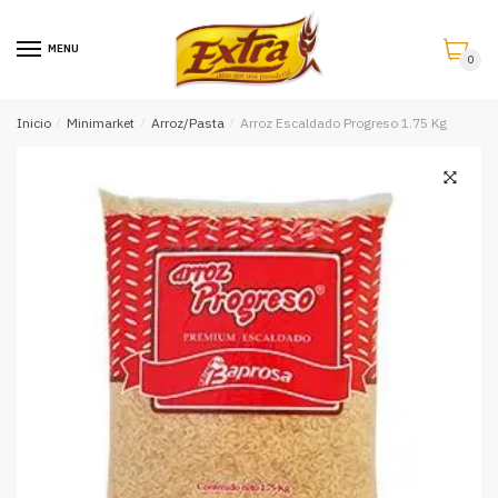
Saltar
Saltar
a
al
MENU
0
la
contenido
navegación
Inicio
/
Minimarket
/
Arroz/Pasta
/
Arroz Escaldado Progreso 1.75 Kg