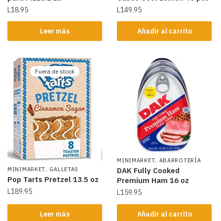
L
18.95
L
149.95
Leer más
Añadir al carrito
Fuera de stock
,
MINIMARKET
ABARROTERÍA
,
MINIMARKET
GALLETAS
DAK Fully Cooked
Pop Tarts Pretzel 13.5 oz
Premium Ham 16 oz
L
189.95
L
159.95
Leer más
Añadir al carrito