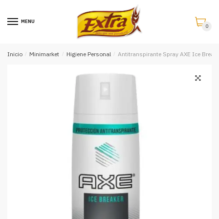
Saltar
Saltar
a
al
MENU
0
la
contenido
navegación
Inicio
/
Minimarket
/
Higiene Personal
/
Antitranspirante Spray AXE Ice Break