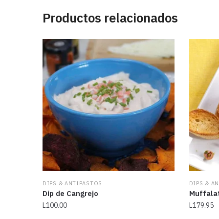
Productos relacionados
DIPS & ANTIPASTOS
DIPS & A
Dip de Cangrejo
Muffala
L
100.00
L
179.95