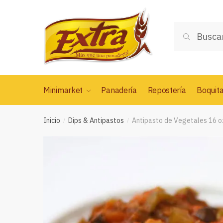
Saltar
Saltar
a
al
Buscar
la
contenido
Buscar
por:
navegación
Minimarket
Panadería
Repostería
Boquit
Inicio
Dips & Antipastos
Antipasto de Vegetales 16 o
/
/