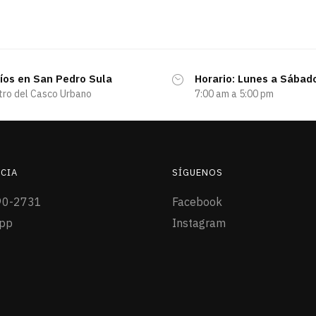
íos en San Pedro Sula
Horario: Lunes a Sábad
tro del Casco Urbano
7:00 am a 5:00 pm
CIA
SÍGUENOS
90-2731
Facebook
pp
Instagram