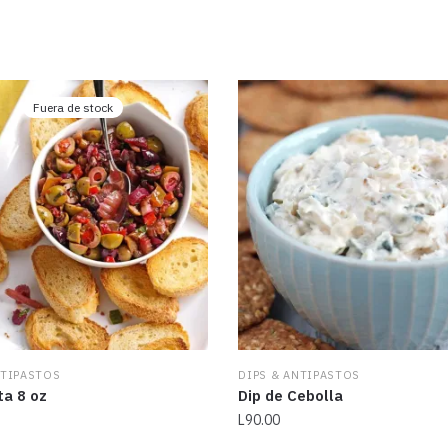
Fuera de stock
NTIPASTOS
DIPS & ANTIPASTOS
ta 8 oz
Dip de Cebolla
L
90.00