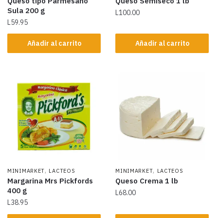
Queso tipo Parmesano
Queso Semiseco 1 lb
Sula 200 g
L
100.00
L
59.95
Añadir al carrito
Añadir al carrito
,
,
MINIMARKET
LACTEOS
MINIMARKET
LACTEOS
Margarina Mrs Pickfords
Queso Crema 1 lb
400 g
L
68.00
L
38.95