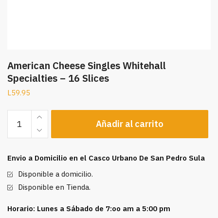
American Cheese Singles Whitehall
Specialties – 16 Slices
L
59.95
American
Añadir al carrito
Cheese
Singles
Whitehall
Envio a Domicilio en el Casco Urbano De San Pedro Sula
Specialties
-
Disponible a domicilio.
16
Disponible en Tienda.
Slices
cantidad
Horario: Lunes a Sábado de 7:oo am a 5:00 pm