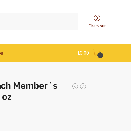
Checkout
os
L
0.00
0
nch Member´s
 oz