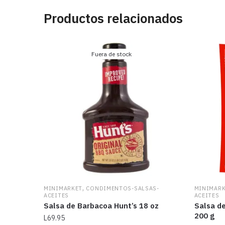
Productos relacionados
Fuera de stock
,
MINIMARKET
CONDIMENTOS-SALSAS-
MINIMAR
ACEITES
ACEITES
Salsa de Barbacoa Hunt’s 18 oz
Salsa de
200 g
L
69.95