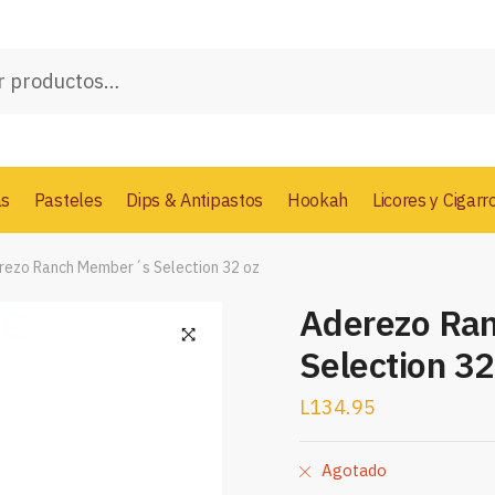
as
Pasteles
Dips & Antipastos
Hookah
Licores y Cigarr
rezo Ranch Member´s Selection 32 oz
Aderezo Ra
Selection 32
L
134.95
Agotado