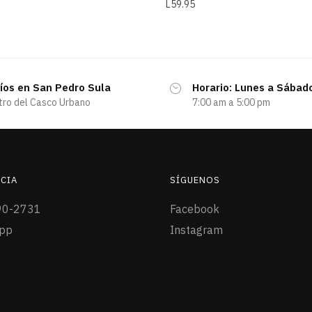
L
59.95
íos en San Pedro Sula
Horario: Lunes a Sábad
tro del Casco Urbano
7:00 am a 5:00 pm
CIA
SÍGUENOS
90-2731
Facebook
pp
Instagram