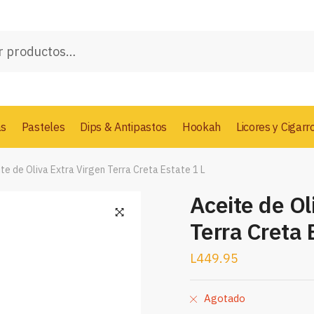
as
Pasteles
Dips & Antipastos
Hookah
Licores y Cigarr
te de Oliva Extra Virgen Terra Creta Estate 1 L
Aceite de Ol
Terra Creta 
L
449.95
Agotado