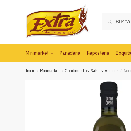
Saltar
Saltar
a
al
Buscar
la
contenido
Buscar
por:
navegación
Minimarket
Panadería
Repostería
Boquit
Inicio
Minimarket
Condimentos-Salsas-Aceites
Acei
/
/
/