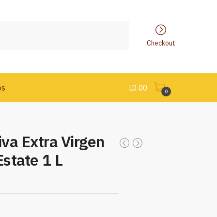
Checkout
os
L
0.00
0
iva Extra Virgen
Estate 1 L