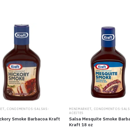
,
,
KET
CONDIMENTOS-SALSAS-
MINIMARKET
CONDIMENTOS-SALS
ACEITES
ickory Smoke Barbacoa Kraft
Salsa Mesquite Smoke Barb
Kraft 18 oz