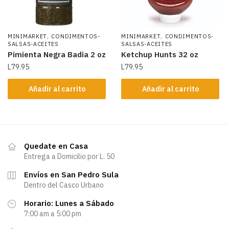
,
,
MINIMARKET
CONDIMENTOS-
MINIMARKET
CONDIMENTOS-
SALSAS-ACEITES
SALSAS-ACEITES
Pimienta Negra Badia 2 oz
Ketchup Hunts 32 oz
L
79.95
L
79.95
Añadir al carrito
Añadir al carrito
Quedate en Casa
Entrega a Domicilio por L. 50
Envíos en San Pedro Sula
Dentro del Casco Urbano
Horario: Lunes a Sábado
7:00 am a 5:00 pm