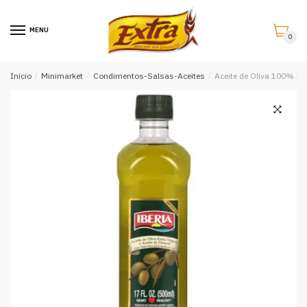
Saltar
Saltar
a
al
MENU
0
la
contenido
navegación
Inicio
/
Minimarket
/
Condimentos-Salsas-Aceites
/
Aceite de Oliva 100% Ext