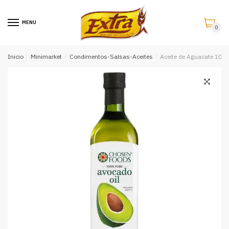
Saltar
Saltar
a
al
MENU
0
la
contenido
navegación
Inicio
/
Minimarket
/
Condimentos-Salsas-Aceites
/
Aceite de Aguacate 10