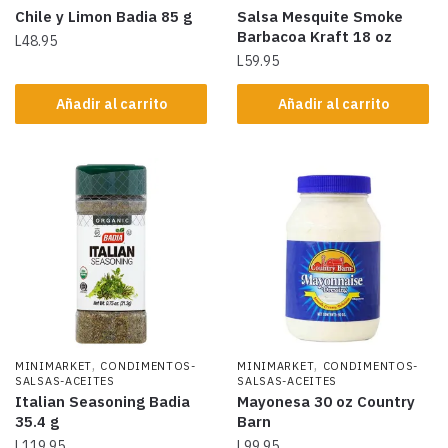
Chile y Limon Badia 85 g
Salsa Mesquite Smoke
Barbacoa Kraft 18 oz
L
48.95
L
59.95
Añadir al carrito
Añadir al carrito
,
,
MINIMARKET
CONDIMENTOS-
MINIMARKET
CONDIMENTOS-
SALSAS-ACEITES
SALSAS-ACEITES
Italian Seasoning Badia
Mayonesa 30 oz Country
35.4 g
Barn
L
119.95
L
99.95