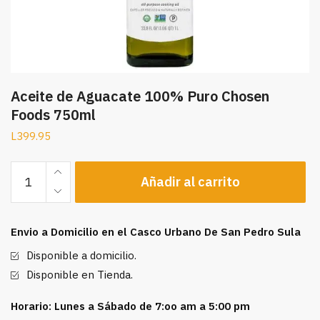
Aceite de Aguacate 100% Puro Chosen
Foods 750ml
L
399.95
Aceite
Añadir al carrito
de
Aguacate
100%
Envio a Domicilio en el Casco Urbano De San Pedro Sula
Puro
Chosen
Disponible a domicilio.
Foods
Disponible en Tienda.
750ml
cantidad
Horario: Lunes a Sábado de 7:oo am a 5:00 pm