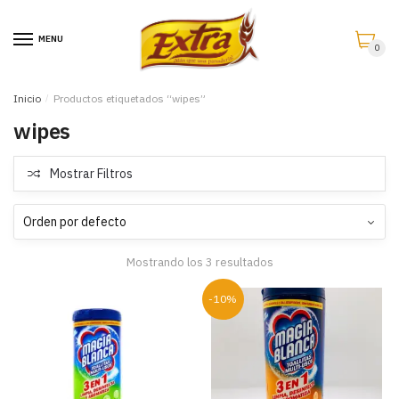
Saltar
Saltar
a
al
MENU
0
la
contenido
navegación
Inicio
/
Productos etiquetados “wipes”
wipes
Mostrar Filtros
Mostrando los 3 resultados
-10%