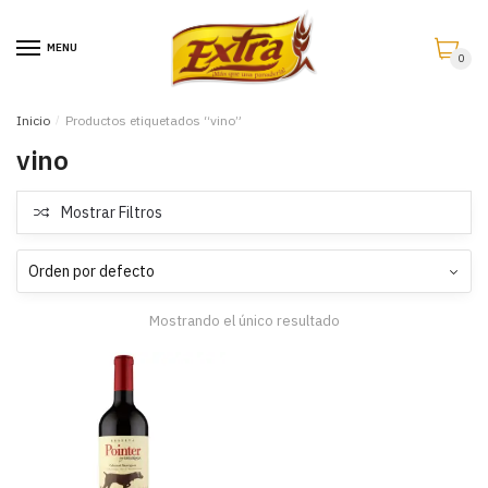
Saltar
Saltar
a
al
MENU
0
la
contenido
navegación
Inicio
/
Productos etiquetados “vino”
vino
Mostrar Filtros
Mostrando el único resultado