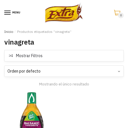
Saltar
Saltar
a
al
MENU
0
la
contenido
navegación
Inicio
/
Productos etiquetados “vinagreta”
vinagreta
Mostrar Filtros
Mostrando el único resultado