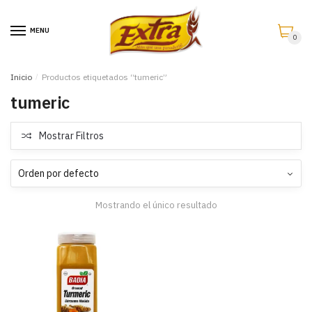
Saltar
Saltar
a
al
MENU
0
la
contenido
navegación
Inicio
/
Productos etiquetados “tumeric”
tumeric
Mostrar Filtros
Mostrando el único resultado