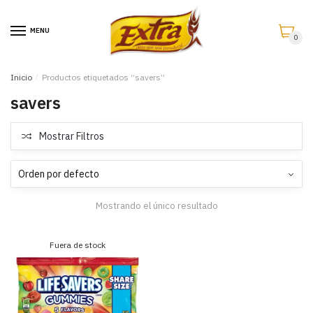
Saltar
Saltar
a
al
MENU
0
la
contenido
navegación
Inicio
/
Productos etiquetados “savers”
savers
Mostrar Filtros
Mostrando el único resultado
Fuera de stock