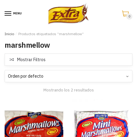
Saltar
Saltar
a
al
MENU
0
la
contenido
navegación
Inicio
/
Productos etiquetados “marshmellow”
marshmellow
Mostrar Filtros
Mostrando los 2 resultados