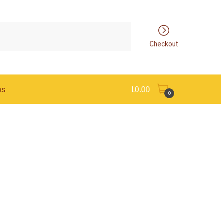
Checkout
os
L
0.00
0