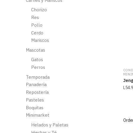
Carnes y Mariscos
Chorizo
Res
Pollo
Cerdo
Mariscos
Mascotas
Gatos
Perros
COND
MINI
Temporada
Jeng
Panadería
L
54.
Repostería
Pasteles
Boquitas
Minimarket
Helados y Paletas
Hierbas y Té