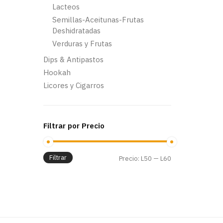
Lacteos
Semillas-Aceitunas-Frutas
Deshidratadas
Verduras y Frutas
Dips & Antipastos
Hookah
Licores y Cigarros
Filtrar por Precio
Filtrar
Precio
Precio
Precio:
L50
—
L60
mínimo
máximo