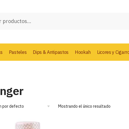
as
Pasteles
Dips & Antipastos
Hookah
Licores y Cigarr
inger
Mostrando el único resultado