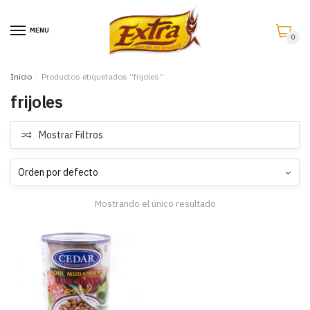
Saltar
Saltar
a
al
MENU
0
la
contenido
navegación
Inicio
/
Productos etiquetados “frijoles”
frijoles
Mostrar Filtros
Mostrando el único resultado