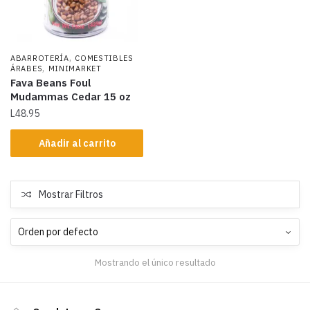
,
ABARROTERÍA
COMESTIBLES
,
ÁRABES
MINIMARKET
Fava Beans Foul
Mudammas Cedar 15 oz
L
48.95
Añadir al carrito
Mostrar Filtros
Mostrando el único resultado