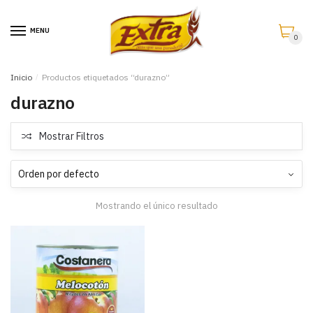
Saltar
Saltar
a
al
MENU
0
la
contenido
navegación
Inicio
/
Productos etiquetados “durazno”
durazno
Mostrar Filtros
Mostrando el único resultado