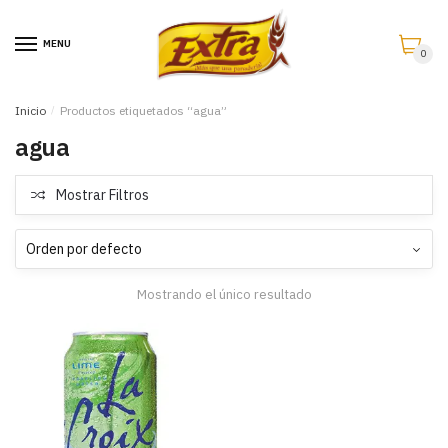
Saltar
Saltar
a
al
MENU
0
la
contenido
navegación
Inicio
/
Productos etiquetados “agua”
agua
Mostrar Filtros
Mostrando el único resultado